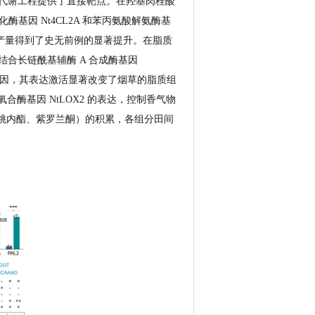
代谢工程提供了直接靶点。在羟基肉桂酸
化酶基因 Nt4CL2A 和苯丙氨酸解氨酶基
组分产量得到了史无前例的显著提升。在脂质
通过结合长链酰基辅酶 A 合成酶基因
的关键基因，其表达激活显著改变了烟草的脂质组
合酶基因 NtLOX2 的表达，控制香气物
猴桃内酯、紫罗兰酮）的积累，各组分田间