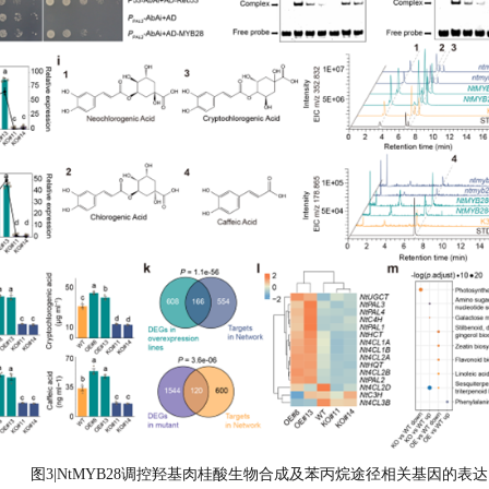
图3|NtMYB28调控羟基肉桂酸生物合成及苯丙烷途径相关基因的表达