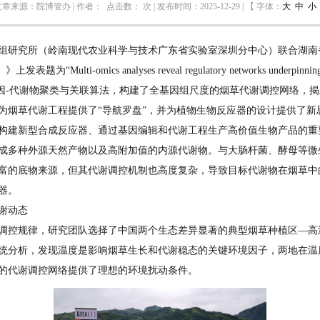
文章来源：院博管办 | 作者： 点击数：
次 | 发布时间：2025-12-29 | 【 字体：
大
中
小
组研究所（岭南现代农业科学与技术广东省实验室深圳分中心）联合湖南
Multi-omics analyses reveal regulatory networks underpinning metab
多种基因-代谢物聚类与关联算法，构建了全基因组尺度的烟草代谢调控网络
为烟草代谢工程提供了“导航罗盘”，并为植物生物反应器的设计提供了新
构建新型合成反应器、通过基因编辑和代谢工程生产高价值生物产品的重
成多种外源天然产物以及高附加值的内源代谢物。与大肠杆菌、酵母等微
富的底物来源，但其代谢调控机制也高度复杂，导致目标代谢物在烟草中
器。
谢动态
调控规律，研究团队选择了中国两个生态差异显著的典型烟草种植区—高海
统分析，发现温度是影响烟草生长和代谢稳态的关键环境因子，两地在温
的代谢调控网络提供了理想的环境扰动条件。