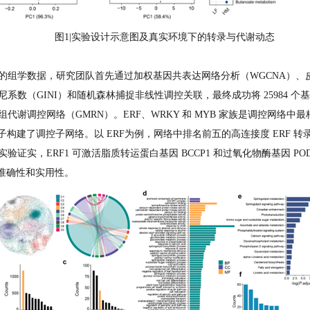
图1|实验设计示意图及真实环境下的转录与代谢动态
组学数据，研究团队首先通过加权基因共表达网络分析（WGCNA）、皮尔逊相
（GINI）和随机森林捕捉非线性调控关联，最终成功将 25984 个基因和
代谢调控网络（GMRN）。ERF、WRKY 和 MYB 家族是调控网络
因子构建了调控子网络。以 ERF为例，网络中排名前五的高连接度 ERF 转录因
实，ERF1 可激活脂质转运蛋白基因 BCCP1 和过氧化物酶基因 POD
的准确性和实用性。