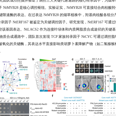
究团队成功挖掘并验证了调控三大关键代谢通路的核心转录因子，为烟草
NtMYB28 是核心调控枢纽。实验证实，NtMYB28 可直接结合肉桂酸羟
个关键限速酶的表达。在过表达 NtMYB28 的烟草植株中，羟基肉桂酸各
因子 NtERF167 被鉴定为关键调控因子。研究发现，NtERF167 可
件，正向调控该基因表达。NtLACS2 作为连接叶绿体和内质网脂质合成途径
合成通路中，团队首次发现 TCP 家族转录因子 NtCYC 可通过调控脂氧
脂肪酸氧化的关键酶，其表达水平直接影响类胡萝卜素降解产物（如二氢猕
。